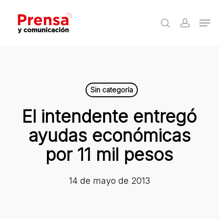
Skip
Men
to
search
accoun
Close
main
Menu
content
Sin categoría
El intendente entregó
ayudas económicas
por 11 mil pesos
14 de mayo de 2013