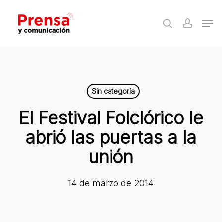
Skip
Men
to
search
accoun
Close
main
Menu
content
Sin categoría
El Festival Folclórico le
abrió las puertas a la
unión
14 de marzo de 2014