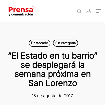
Skip
Men
to
search
accoun
Close
main
Menu
content
Destacado
Sin categoría
“El Estado en tu barrio”
se desplegará la
semana próxima en
San Lorenzo
18 de agosto de 2017