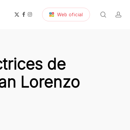
search
ac
x-
facebook
instagram
Web oficial
twitter
trices de
San Lorenzo