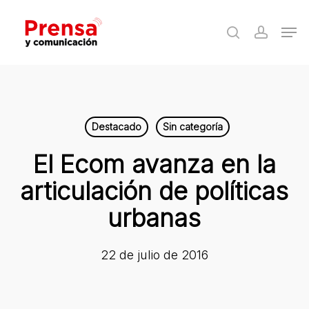
Skip
Men
to
search
accoun
Close
main
Menu
content
Destacado
Sin categoría
El Ecom avanza en la
articulación de políticas
urbanas
22 de julio de 2016