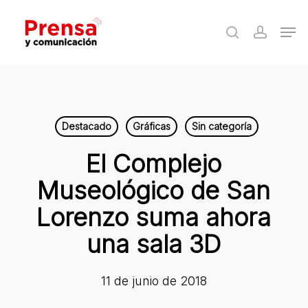
Skip
Men
to
search
accoun
Close
main
Menu
content
Destacado
Gráficas
Sin categoría
El Complejo
Museológico de San
Lorenzo suma ahora
una sala 3D
11 de junio de 2018