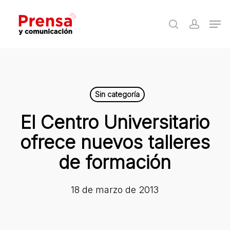
Skip
Men
to
search
accoun
Close
main
Menu
content
Sin categoría
El Centro Universitario
ofrece nuevos talleres
de formación
18 de marzo de 2013