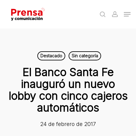
Skip
Men
to
search
accoun
Close
main
Menu
content
Destacado
Sin categoría
El Banco Santa Fe
inauguró un nuevo
lobby con cinco cajeros
automáticos
24 de febrero de 2017