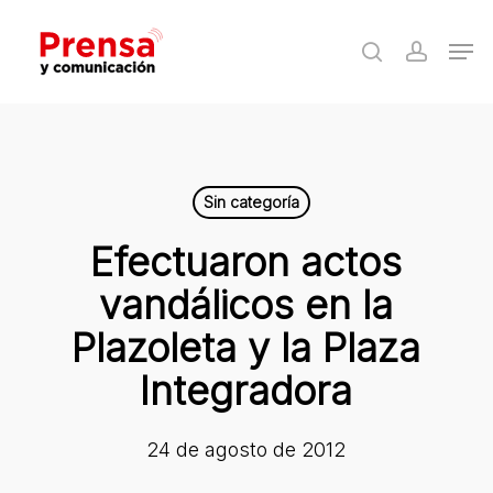
Skip
Men
to
search
accoun
Close
main
Menu
content
Sin categoría
Efectuaron actos
vandálicos en la
Plazoleta y la Plaza
Integradora
24 de agosto de 2012