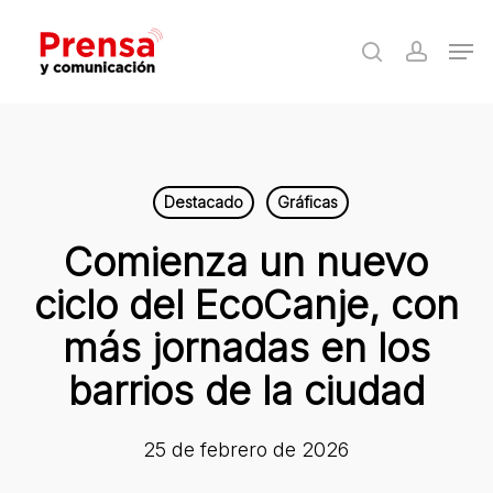
Skip
Men
to
search
accoun
Close
main
Menu
content
Destacado
Gráficas
Comienza un nuevo
ciclo del EcoCanje, con
más jornadas en los
barrios de la ciudad
25 de febrero de 2026