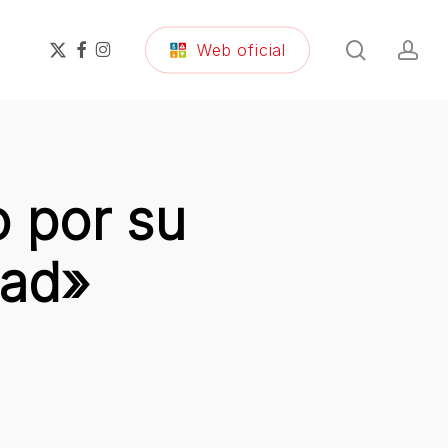
search
ac
x-
facebook
instagram
Web oficial
twitter
o por su
dad»