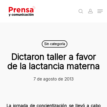
Skip
Men
to
search
accoun
Close
main
Menu
content
Sin categoría
Dictaron taller a favor
de la lactancia materna
7 de agosto de 2013
La jornada de concientización se llevó a cabo