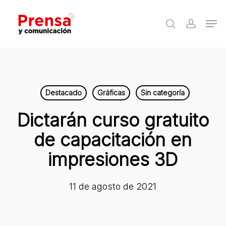
Skip
Men
to
search
accoun
Close
main
Menu
content
Destacado
Gráficas
Sin categoría
Dictarán curso gratuito
de capacitación en
impresiones 3D
11 de agosto de 2021