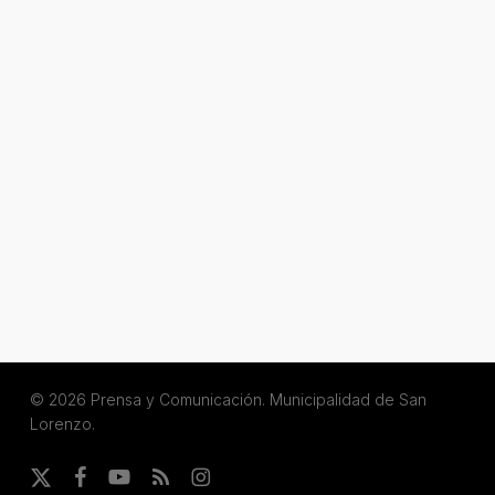
© 2026 Prensa y Comunicación. Municipalidad de San
Lorenzo.
x-
facebook
youtube
RSS
instagram