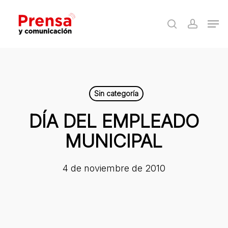
Skip
Men
to
search
accoun
Close
main
Menu
content
Sin categoría
DÍA DEL EMPLEADO
MUNICIPAL
4 de noviembre de 2010