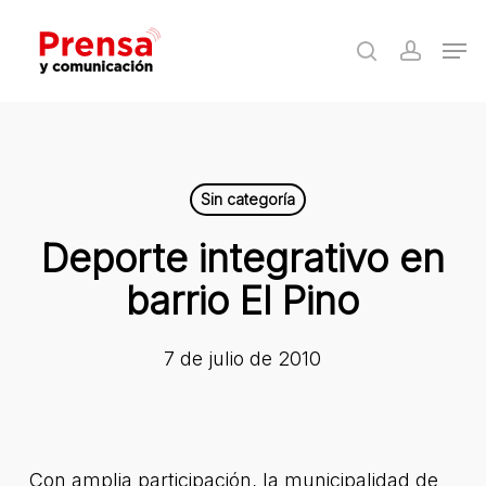
Skip
Men
to
search
accoun
Close
main
Menu
content
Sin categoría
Deporte integrativo en
barrio El Pino
7 de julio de 2010
Con amplia participación, la municipalidad de