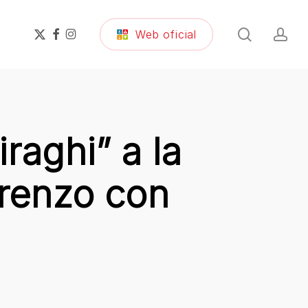
search
ac
x-
facebook
instagram
Web oficial
twitter
raghi” a la
orenzo con