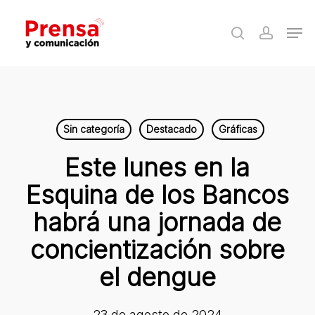
Skip
Men
to
search
accoun
Close
main
Menu
content
Sin categoría
Destacado
Gráficas
Este lunes en la
Esquina de los Bancos
habrá una jornada de
concientización sobre
el dengue
23 de agosto de 2024