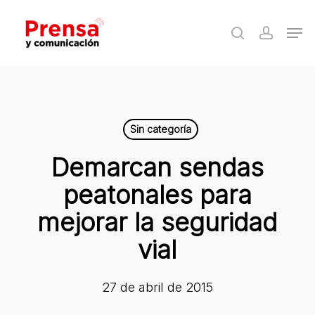
Skip
Men
to
search
accoun
Close
main
Menu
content
Sin categoría
Demarcan sendas
peatonales para
mejorar la seguridad
vial
27 de abril de 2015