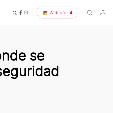
search
ac
x-
facebook
instagram
Web oficial
twitter
onde se
seguridad