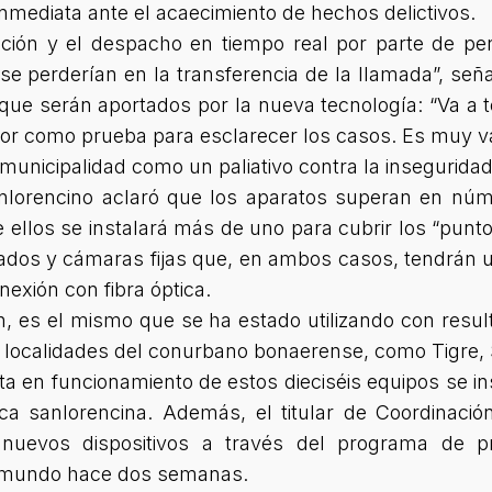
nmediata ante el acaecimiento de hechos delictivos.
ción y el despacho en tiempo real por parte de pers
se perderían en la transferencia de la llamada”,
seña
 que serán aportados por la nueva tecnología:
“Va a 
or como prueba para esclarecer los casos. Es muy val
municipalidad como un paliativo contra la inseguridad
 sanlorencino aclaró que los aparatos superan en nú
 ellos se instalará más de uno para cubrir los “pun
rados y cámaras fijas que, en ambos casos, tendrán 
exión con fibra óptica.
 es el mismo que se ha estado utilizando con resul
as localidades del conurbano bonaerense, como Tigre
ta en funcionamiento de estos dieciséis equipos se in
ica sanlorencina. Además, el titular de Coordinac
nuevos dispositivos a través del programa de pre
aimundo hace dos semanas.