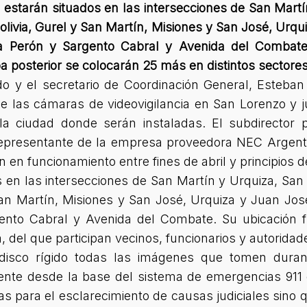
a estarán situados en las intersecciones de San Mart
livia, Gurel y San Martín, Misiones y San José, Urq
a Perón y Sargento Cabral y Avenida del Combate
a posterior se colocarán 25 más en distintos sectores
o y el secretario de Coordinación General, Esteban 
de las cámaras de videovigilancia en San Lorenzo y j
la ciudad donde serán instaladas. El subdirector p
 representante de la empresa proveedora NEC Argent
án en funcionamiento entre fines de abril y principios
s en las intersecciones de San Martín y Urquiza, Sa
San Martín, Misiones y San José, Urquiza y Juan Jos
ento Cabral y Avenida del Combate. Su ubicación 
del que participan vecinos, funcionarios y autoridade
isco rígido todas las imágenes que tomen duran
te desde la base del sistema de emergencias 911 e
bas para el esclarecimiento de causas judiciales sino 