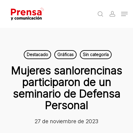
Skip
Men
to
search
accoun
Close
main
Menu
content
Destacado
Gráficas
Sin categoría
Mujeres sanlorencinas
participaron de un
seminario de Defensa
Personal
27 de noviembre de 2023