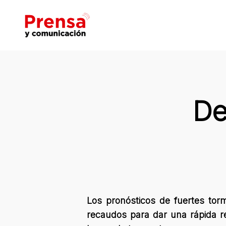
Skip
to
main
content
Hit enter to search or ESC to close
De
Los pronósticos de fuertes tor
recaudos para dar una rápida r