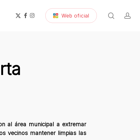
search
ac
x-
facebook
instagram
Web oficial
twitter
rta
on al área municipal a extremar
os vecinos mantener limpias las