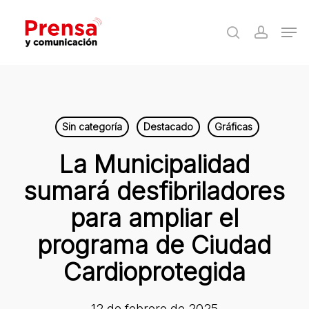
Skip
Men
to
search
accoun
Close
main
Menu
content
Sin categoría
Destacado
Gráficas
La Municipalidad
sumará desfibriladores
para ampliar el
programa de Ciudad
Cardioprotegida
12 de febrero de 2025