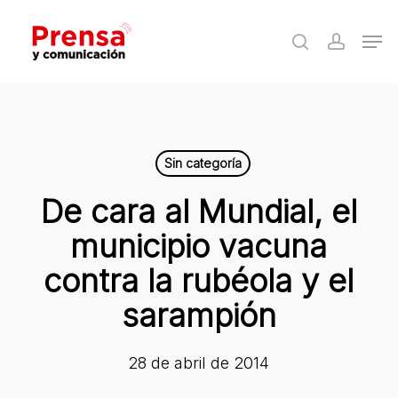
Skip
Men
to
search
accoun
Close
main
Menu
content
Sin categoría
De cara al Mundial, el
municipio vacuna
contra la rubéola y el
sarampión
28 de abril de 2014