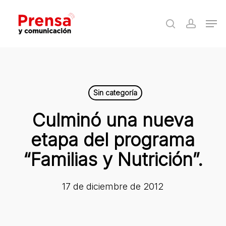
Skip
Men
to
search
accoun
Close
main
Menu
content
Sin categoría
Culminó una nueva
etapa del programa
“Familias y Nutrición”.
17 de diciembre de 2012