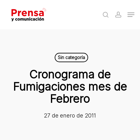
Skip
Men
to
search
accoun
Close
main
Menu
content
Sin categoría
Cronograma de
Fumigaciones mes de
Febrero
27 de enero de 2011