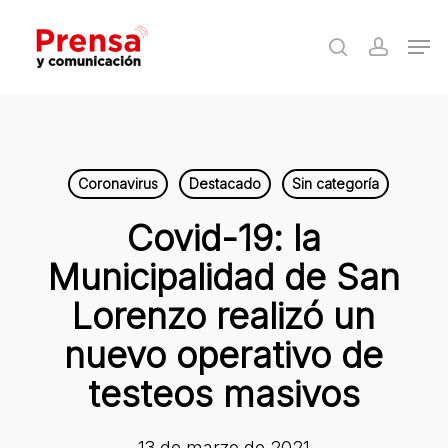
Skip
Men
to
search
accoun
Close
main
Menu
content
Coronavirus
Destacado
Sin categoría
Covid-19: la
Municipalidad de San
Lorenzo realizó un
nuevo operativo de
testeos masivos
13 de marzo de 2021