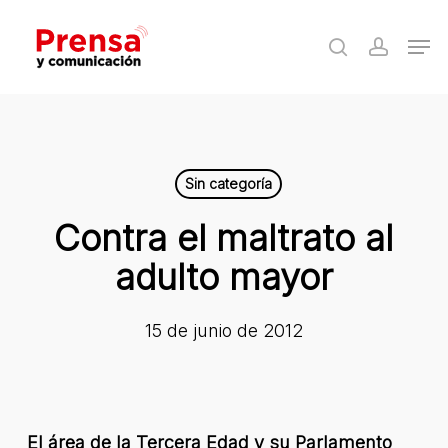
Skip
Men
to
search
accoun
Close
main
Menu
content
Sin categoría
Contra el maltrato al
adulto mayor
15 de junio de 2012
El área de la Tercera Edad y su Parlamento