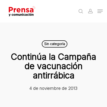
Skip
Men
to
search
accoun
Close
main
Menu
content
Sin categoría
Continúa la Campaña
de vacunación
antirrábica
4 de noviembre de 2013