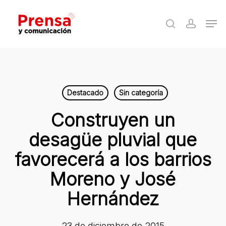
Skip
Men
to
search
accoun
Close
main
Menu
content
Destacado
Sin categoría
Construyen un
desagüe pluvial que
favorecerá a los barrios
Moreno y José
Hernández
23 de diciembre de 2015