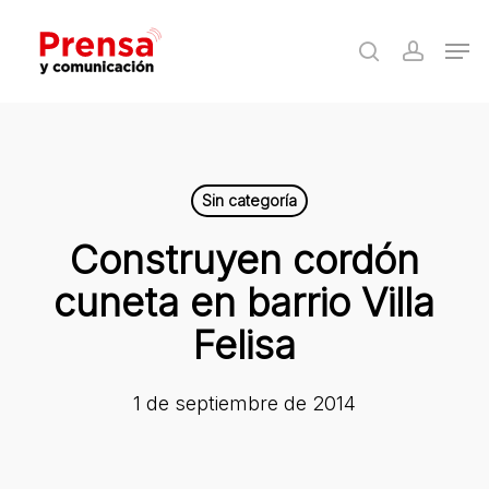
Skip
Men
to
search
accoun
Close
main
Menu
content
Sin categoría
Construyen cordón
cuneta en barrio Villa
Felisa
1 de septiembre de 2014