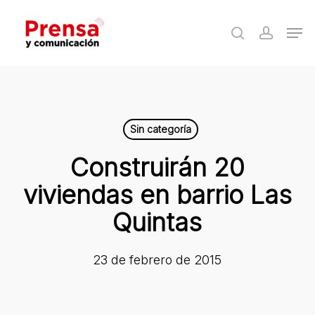
Skip
Men
to
search
accoun
Close
main
Menu
content
Sin categoría
Construirán 20
viviendas en barrio Las
Quintas
23 de febrero de 2015