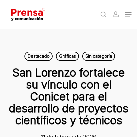
Skip
Men
to
search
accoun
Close
main
Menu
content
Destacado
Gráficas
Sin categoría
San Lorenzo fortalece
su vínculo con el
Conicet para el
desarrollo de proyectos
científicos y técnicos
11 de febrero de 2026