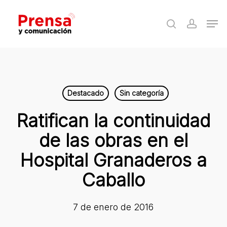
Skip
Men
to
search
accoun
Close
main
Menu
content
Destacado
Sin categoría
Ratifican la continuidad
de las obras en el
Hospital Granaderos a
Caballo
7 de enero de 2016