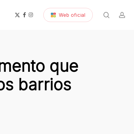
search
ac
x-
facebook
instagram
Web oficial
twitter
imento que
os barrios