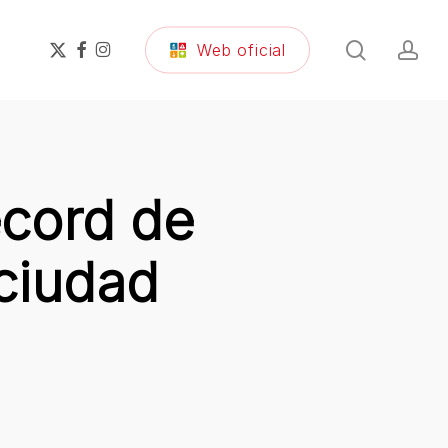
search
ac
x-
facebook
instagram
Web oficial
twitter
écord de
 ciudad