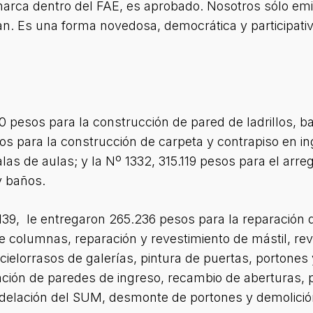
marca dentro del FAE, es aprobado. Nosotros sólo em
an. Es una forma novedosa, democrática y participati
0 pesos para la construcción de pared de ladrillos, b
os para la construcción de carpeta y contrapiso en i
as de aulas; y la Nº 1332, 315.119 pesos para el arregl
y baños.
1139, le entregaron 265.236 pesos para la reparación 
e columnas, reparación y revestimiento de mástil, re
ielorrasos de galerías, pintura de puertas, portones y 
ción de paredes de ingreso, recambio de aberturas, pi
delación del SUM, desmonte de portones y demolició