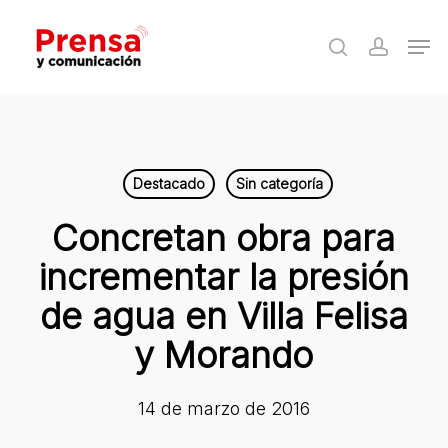
Skip
Men
to
search
accoun
Close
main
Menu
content
Destacado
Sin categoría
Concretan obra para
incrementar la presión
de agua en Villa Felisa
y Morando
14 de marzo de 2016