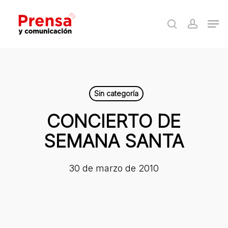
Skip
Men
to
search
accoun
Close
main
Menu
content
Sin categoría
CONCIERTO DE
SEMANA SANTA
30 de marzo de 2010