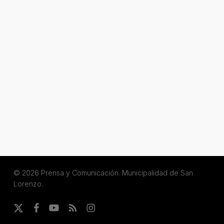
© 2026 Prensa y Comunicación. Municipalidad de San
Lorenzo.
x-
facebook
youtube
RSS
instagram
twitter