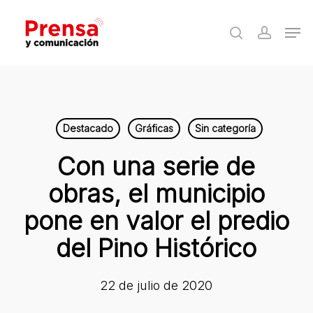
Skip
Men
to
search
accoun
Close
main
Menu
content
Destacado
Gráficas
Sin categoría
Con una serie de
obras, el municipio
pone en valor el predio
del Pino Histórico
22 de julio de 2020