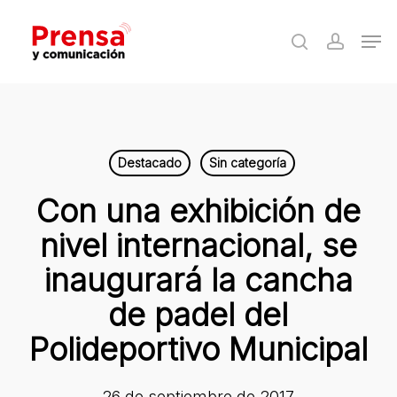
Skip
Men
to
search
accoun
Close
main
Menu
content
Destacado
Sin categoría
Con una exhibición de
nivel internacional, se
inaugurará la cancha
de padel del
Polideportivo Municipal
26 de septiembre de 2017