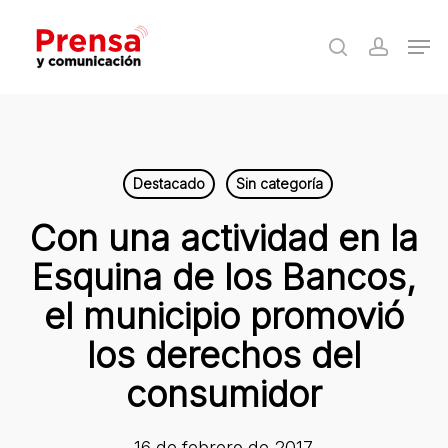
Skip
Men
to
search
accoun
Close
main
Menu
content
Destacado
Sin categoría
Con una actividad en la
Esquina de los Bancos,
el municipio promovió
los derechos del
consumidor
16 de febrero de 2017