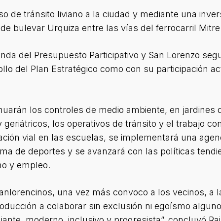
so de tránsito liviano a la ciudad y mediante una inv
e bulevar Urquiza entre las vías del ferrocarril Mitre 
nda del Presupuesto Participativo y San Lorenzo segu
rollo del Plan Estratégico como con su participación a
arán los controles de medio ambiente, en jardines de
 geriátricos, los operativos de tránsito y el trabajo co
ación vial en las escuelas, se implementará una agend
a de deportes y se avanzará con las políticas tendien
smo y empleo.
nlorencinos, una vez más convoco a los vecinos, a la
producción a colaborar sin exclusión ni egoísmo alguno
ante, moderno, inclusivo y progresista”, concluyó R