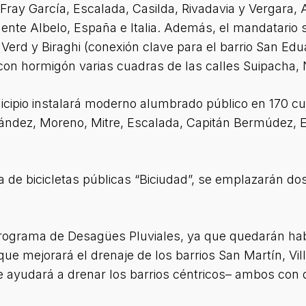
 Fray García, Escalada, Casilda, Rivadavia y Vergara, 
nte Albelo, España e Italia. Además, el mandatario 
 Verd y Biraghi (conexión clave para el barrio San Ed
con hormigón varias cuadras de las calles Suipacha, 
cipio instalará moderno alumbrado público en 170 cu
rnández, Moreno, Mitre, Escalada, Capitán Bermúdez, El
 de bicicletas públicas “Biciudad”, se emplazarán do
rograma de Desagües Pluviales, ya que quedarán habil
que mejorará el drenaje de los barrios San Martín, Vil
 ayudará a drenar los barrios céntricos– ambos con d