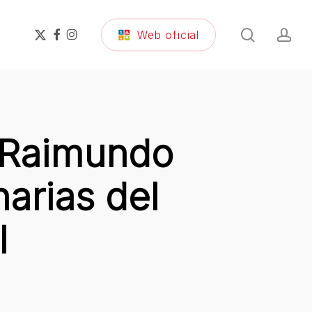
search
ac
x-
facebook
instagram
Web oficial
twitter
 Raimundo
narias del
l