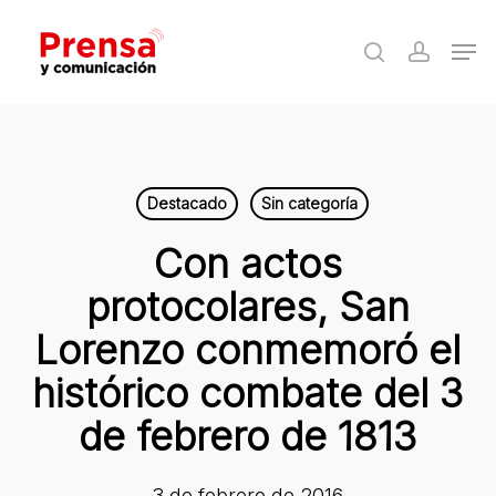
Skip
Men
to
search
accoun
Close
main
Menu
content
Destacado
Sin categoría
Con actos
protocolares, San
Lorenzo conmemoró el
histórico combate del 3
de febrero de 1813
3 de febrero de 2016