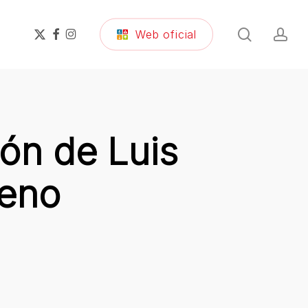
search
ac
x-
facebook
instagram
Web oficial
twitter
ón de Luis
reno