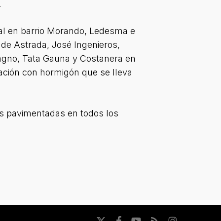
.
rdal en barrio Morando, Ledesma e
 de Astrada, José Ingenieros,
cagno, Tata Gauna y Costanera en
tación con hormigón que se lleva
as pavimentadas en todos los
x-
facebook
youtube
RSS
instagram