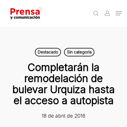
Skip
Men
to
search
accoun
Close
main
Menu
content
Destacado
Sin categoría
Completarán la
remodelación de
bulevar Urquiza hasta
el acceso a autopista
18 de abril de 2016