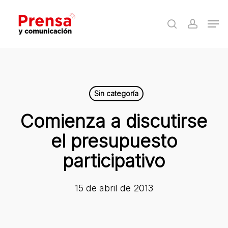
Skip
Men
to
search
accoun
Close
main
Menu
content
Sin categoría
Comienza a discutirse
el presupuesto
participativo
15 de abril de 2013