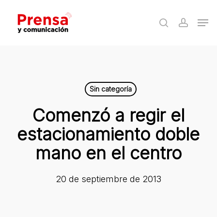
Skip
Men
to
search
accoun
Close
main
Menu
content
Sin categoría
Comenzó a regir el
estacionamiento doble
mano en el centro
20 de septiembre de 2013