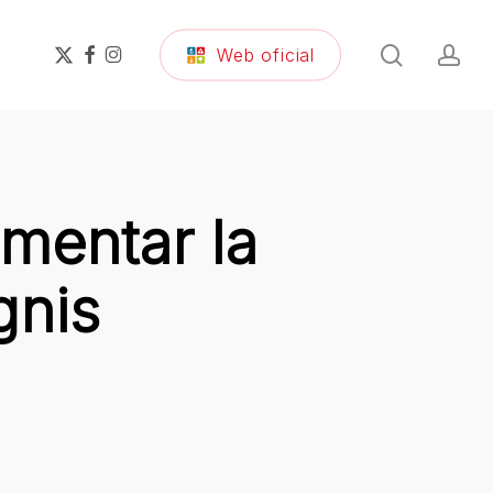
search
ac
x-
facebook
instagram
Web oficial
twitter
mentar la
gnis