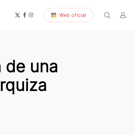
search
ac
x-
facebook
instagram
Web oficial
twitter
 de una
rquiza