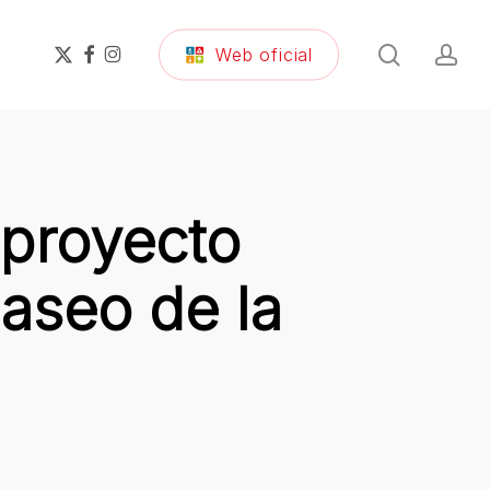
search
ac
x-
facebook
instagram
Web oficial
twitter
 proyecto
Paseo de la