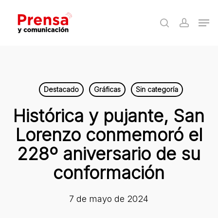
Skip
Men
to
search
accoun
Close
main
Menu
content
Destacado
Gráficas
Sin categoría
Histórica y pujante, San
Lorenzo conmemoró el
228º aniversario de su
conformación
7 de mayo de 2024