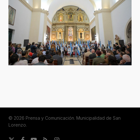
© 2026 Prensa y Comunicación. Municipalidad de San
Lorenzo.
x-
facebook
youtube
RSS
instagram